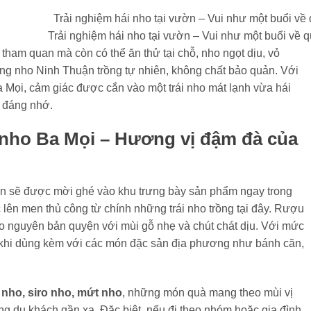
Trải nghiệm hái nho tại vườn – Vui như một buổi về 
ham quan mà còn có thể ăn thử tại chỗ, nho ngọt dịu, vỏ
ng nho Ninh Thuận trồng tự nhiên, không chất bảo quản. Với
 Mọi, cảm giác được cắn vào một trái nho mát lạnh vừa hái
 đáng nhớ.
nho Ba Mọi – Hương vị đậm đà của
ạn sẽ được mời ghé vào khu trưng bày sản phẩm ngay trong
lên men thủ công từ chính những trái nho trồng tại đây. Rượu
o nguyên bản quyện với mùi gỗ nhẹ và chút chát dịu. Với mức
 khi dùng kèm với các món đặc sản địa phương như bánh căn,
 nho, siro nho, mứt nho
, những món quà mang theo mùi vị
ng du khách gần xa. Đặc biệt, nếu đi theo nhóm hoặc gia đình,