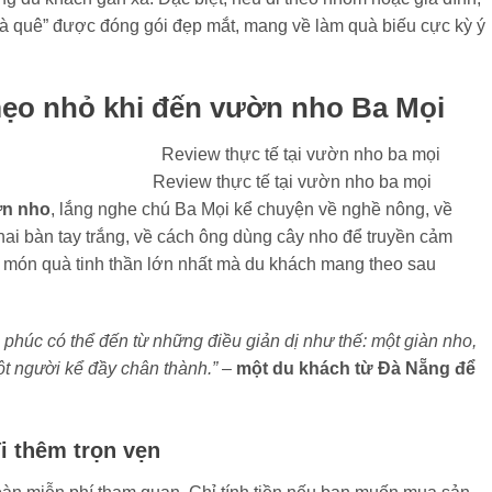
 quê” được đóng gói đẹp mắt, mang về làm quà biếu cực kỳ ý
mẹo nhỏ khi đến vườn nho Ba Mọi
Review thực tế tại vườn nho ba mọi
ờn nho
, lắng nghe chú Ba Mọi kể chuyện về nghề nông, về
ai bàn tay trắng, về cách ông dùng cây nho để truyền cảm
là món quà tinh thần lớn nhất mà du khách mang theo sau
 phúc có thể đến từ những điều giản dị như thế: một giàn nho,
ột người kể đầy chân thành.”
–
một du khách từ Đà Nẵng để
i thêm trọn vẹn