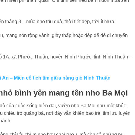
àn miễn phí tham quan. Chỉ tính tiền nếu bạn muốn mua sản
 tháng 8 – mùa nho trĩu quả, thời tiết đẹp, trời ít mưa.
, mang nón rộng vành, giày thấp hoặc dép để dễ di chuyển
ộ 1A, xã Phước Thuận, huyện Ninh Phước, tỉnh Ninh Thuận –
 An – Miền cổ tích tím giữa nắng gió Ninh Thuận
 nhỏ bình yên mang tên nho Ba Mọi
c độ của cuộc sống hiện đại, vườn nho Ba Mọi như một khúc
u chiêu trò quảng bá, nơi đây vẫn khiến bao trái tim lưu luyến
thành.
hông chỉ vài chùm nho hay chai rượu, mà còn cả những nụ