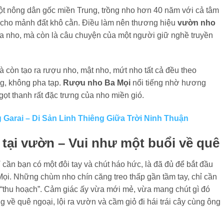
t nông dân gốc miền Trung, trồng nho hơn 40 năm với cả tâm
h cho mảnh đất khô cằn. Điều làm nên thương hiệu
vườn nho
ủa nho, mà còn là câu chuyện của một người giữ nghề truyền
 còn tạo ra rượu nho, mật nho, mứt nho tất cả đều theo
g, không pha tạp.
Rượu nho Ba Mọi
nổi tiếng nhờ hương
ọt thanh rất đặc trưng của nho miền gió.
 Garai – Di Sản Linh Thiêng Giữa Trời Ninh Thuận
 tại vườn – Vui như một buổi về quê
 cần bạn có một đôi tay và chút háo hức, là đã đủ để bắt đầu
Mọi. Những chùm nho chín căng treo thấp gần tầm tay, chỉ cần
 “thu hoạch”. Cảm giác ấy vừa mới mẻ, vừa mang chút gì đó
 về quê ngoại, lội ra vườn và cầm giỏ đi hái trái cây cùng ông