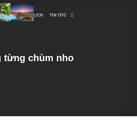
CẨM NANG DU LỊCH
TIN TỨC
g từng chùm nho