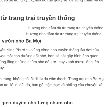
t đẹp đẽ trong ký ức, một nơi để quay về, để sống chậm và để
.
ừ trang trại truyền thống
Hương nho đậm đà từ trang trại truyền thống
hỉ vườn nho Ba Mọi
n Ninh Phước – vùng trồng nho truyền thống lâu đời của
ẽ vào một con đường đất nhỏ, bạn sẽ bắt gặp hình ảnh quen
o lủng lẳng những chùm nho đỏ tươi hay xanh mướt, ánh lên
uý.
ráng, không có lối đi lát đá cẩm thạch. Trang trại nho Ba Mọi
àn tre, lối đi đất đỏ, bàn gỗ mộc mạc và những câu chuyện kể
.
 gieo duyên cho từng chùm nho