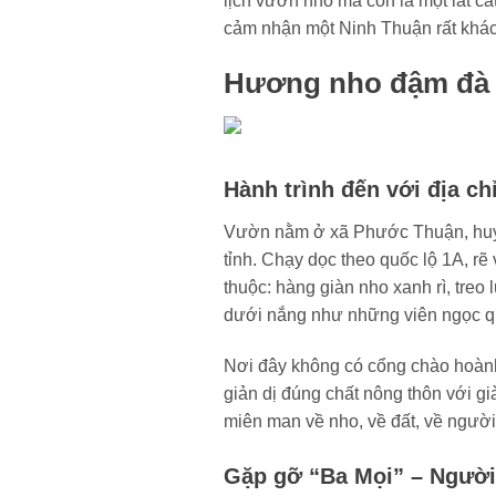
lịch vườn nho mà còn là một lát cắ
cảm nhận một Ninh Thuận rất khác
Hương nho đậm đà t
Hành trình đến với địa c
Vườn nằm ở xã Phước Thuận, huyệ
tỉnh. Chạy dọc theo quốc lộ 1A, r
thuộc: hàng giàn nho xanh rì, tre
dưới nắng như những viên ngọc q
Nơi đây không có cổng chào hoành t
giản dị đúng chất nông thôn với gi
miên man về nho, về đất, về người
Gặp gỡ “Ba Mọi” – Người