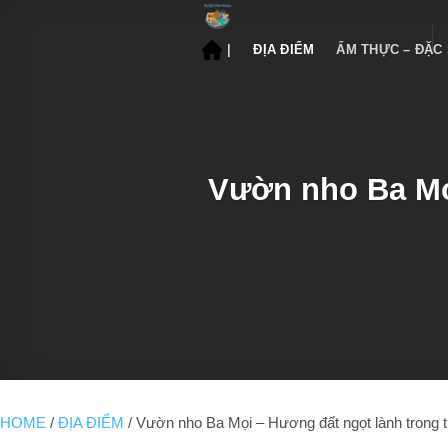
Bỏ
qua
|
ĐỊA ĐIỂM
ẨM THỰC – ĐẶC
nội
dung
Vườn nho Ba Mọ
HOME
/
ĐỊA ĐIỂM
/
Vườn nho Ba Mọi – Hương đất ngọt lành trong 