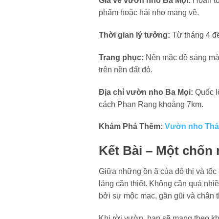
Giá vé vườn nho Ba Mọi:
Hoàn to
phẩm hoặc hái nho mang về.
Thời gian lý tưởng:
Từ tháng 4 đến
Trang phục:
Nên mặc đồ sáng màu
trên nền đất đỏ.
Địa chỉ vườn nho Ba Mọi:
Quốc l
cách Phan Rang khoảng 7km.
Khám Phá Thêm:
Vườn nho Thái
Kết Bài – Một chốn
Giữa những ồn ã của đô thị và tố
lặng cần thiết. Không cần quá nhiề
bởi sự mộc mạc, gần gũi và chân 
Khi rời vườn, bạn sẽ mang theo k