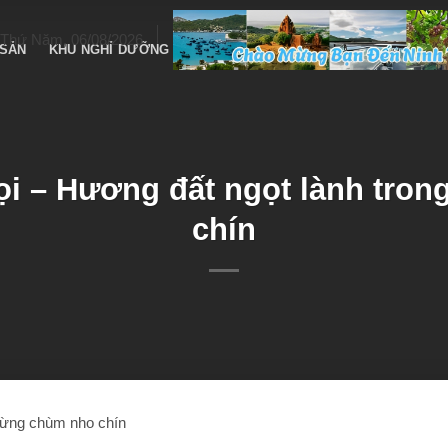
Thứ Năm, 06/08/2026
 SẢN
KHU NGHỈ DƯỠNG
DỊCH VỤ – TAXI
LỄ HỘI – VĂN HÓA
i – Hương đất ngọt lành tron
chín
từng chùm nho chín