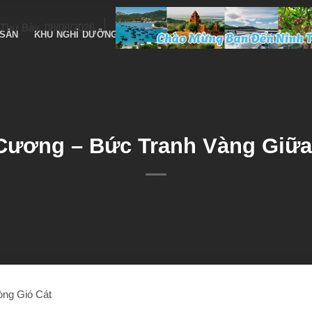
Thứ Bảy, 08/08/2026
 SẢN
KHU NGHỈ DƯỠNG
DỊCH VỤ – TAXI
LỄ HỘI – VĂN HÓA
Cương – Bức Tranh Vàng Giữa
ng Gió Cát