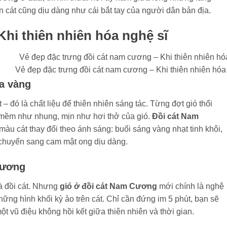
n cát cũng dịu dàng như cái bắt tay của người dân bản địa.
Khi thiên nhiên hóa nghệ sĩ
Vẻ đẹp đặc trưng đồi cát nam cương – Khi thiên nhiên hóa
a vàng
 đó là chất liệu để thiên nhiên sáng tác. Từng đợt gió thổi
 mềm như nhung, mịn như hơi thở của gió.
Đồi cát Nam
 màu cát thay đổi theo ánh sáng: buổi sáng vàng nhạt tinh khôi,
i chuyển sang cam mật ong dịu dàng.
Cương
à đồi cát. Nhưng
gió ở đồi cát Nam Cương
mới chính là nghệ
những hình khối kỳ ảo trên cát. Chỉ cần đứng im 5 phút, bạn sẽ
t vũ điệu không hồi kết giữa thiên nhiên và thời gian.