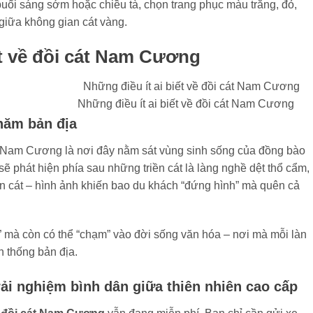
uổi sáng sớm hoặc chiều tà, chọn trang phục màu trắng, đỏ,
 giữa không gian cát vàng.
ết về đồi cát Nam Cương
Những điều ít ai biết về đồi cát Nam Cương
hăm bản địa
át Nam Cương là nơi đây nằm sát vùng sinh sống của đồng bào
ẽ phát hiện phía sau những triền cát là làng nghề dệt thổ cẩm,
rên cát – hình ảnh khiến bao du khách “đứng hình” mà quên cả
 mà còn có thể “chạm” vào đời sống văn hóa – nơi mà mỗi làn
 thống bản địa.
rải nghiệm bình dân giữa thiên nhiên cao cấp