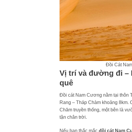
Đồi Cát Nam
Vị trí và đường đi 
quê
Đồi cát Nam Cương nằm tại thôn T
Rang – Tháp Chàm khoảng 8km. Co
Chăm truyền thống, một bên là vườ
tận chân trời.
Nếu bạn thắc mắc
đồi cát Nam C