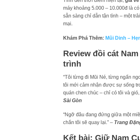
Tính đến thời điểm hiện tại,
giá v
máy khoảng 5.000 – 10.000đ là có
sẵn sàng chỉ dẫn tận tình – một t
mại.
Khám Phá Thêm:
Mũi Dinh – Hẹ
Review đồi cát Nam
trình
“Tôi từng đi Mũi Né, từng ngẩn n
tôi mới cảm nhận được sự sống tro
quán chen chúc – chỉ có tôi và gió,
Sài Gòn
“Ngỡ đâu đang đứng giữa một miề
chắn tôi sẽ quay lại.” –
Trang Đặng
Kết bài: Giữ Nam Cư