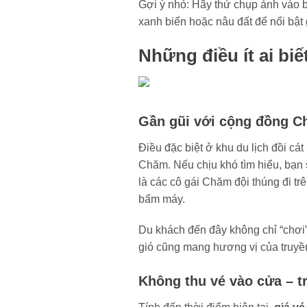
Gợi ý nhỏ: Hãy thử chụp ảnh vào b
xanh biển hoặc nâu đất để nổi bật
Những điều ít ai bi
Gần gũi với cộng đồng C
Điều đặc biệt ở khu du lịch đồi c
Chăm. Nếu chịu khó tìm hiểu, bạn s
là các cô gái Chăm đội thúng đi t
bấm máy.
Du khách đến đây không chỉ “chơi”
gió cũng mang hương vị của truyền
Không thu vé vào cửa – t