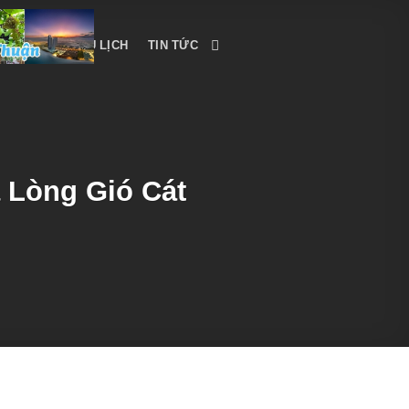
CẨM NANG DU LỊCH
TIN TỨC
 Lòng Gió Cát