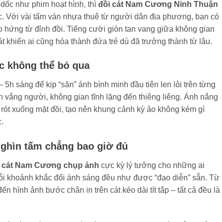
 dốc như phim hoạt hình, thì
đồi cát Nam Cương Ninh Thuận
c. Với vài tấm ván nhựa thuê từ người dân địa phương, bạn có
o hứng từ đỉnh đồi. Tiếng cười giòn tan vang giữa không gian
át khiến ai cũng hóa thành đứa trẻ dù đã trưởng thành từ lâu.
c không thể bỏ qua
5h sáng để kịp “săn” ánh bình minh đầu tiên len lỏi trên từng
n vắng người, không gian tĩnh lặng đến thiêng liêng. Ánh nắng
rót xuống mặt đồi, tạo nên khung cảnh kỳ ảo không kém gì
.
ghìn tấm chẳng bao giờ đủ
i cát Nam Cương chụp ảnh
cực kỳ lý tưởng cho những ai
ỗi khoảnh khắc đổi ánh sáng đều như được “đạo diễn” sẵn. Từ
 hình ảnh bước chân in trên cát kéo dài tít tắp – tất cả đều là