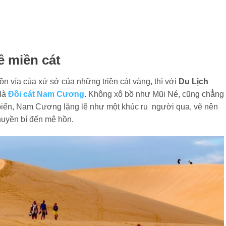
ề miền cát
hồn vía của xứ sở của những triền cát vàng, thì với
Du Lịch
 là
Đồi cát Nam Cương
. Không xô bồ như Mũi Né, cũng chẳng
biển, Nam Cương lặng lẽ như một khúc ru người qua, vẽ nên
huyền bí đến mê hồn.