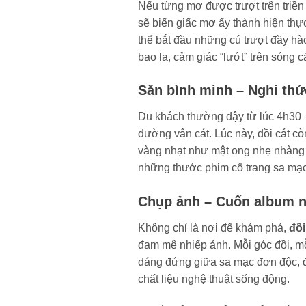
Nếu từng mơ được trượt trên triền
sẽ biến giấc mơ ấy thành hiện thự
thể bắt đầu những cú trượt đầy hà
bao la, cảm giác “lướt” trên sóng c
Săn bình minh – Nghi thứ
Du khách thường dậy từ lúc 4h30 – 
đường vân cát. Lúc này, đồi cát cò
vàng nhạt như mật ong nhẹ nhàng 
những thước phim cổ trang sa mạc
Chụp ảnh – Cuốn album n
Không chỉ là nơi để khám phá,
đồ
đam mê nhiếp ảnh. Mỗi góc đồi, m
dáng đứng giữa sa mạc đơn độc, đến
chất liệu nghệ thuật sống động.