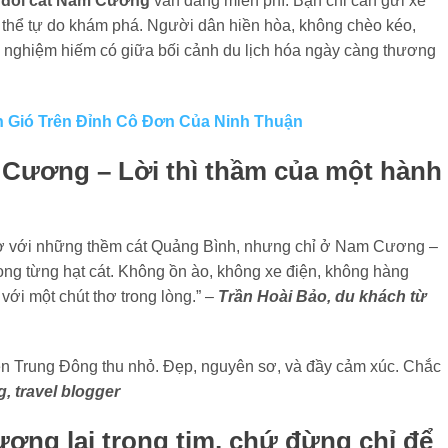
é đồi cát Nam Cương
vẫn đang miễn phí. Bạn chỉ cần gửi xe
 thể tự do khám phá. Người dân hiền hòa, không chèo kéo,
rải nghiệm hiếm có giữa bối cảnh du lịch hóa ngày càng thương
n Gió Trên Đỉnh Cô Đơn Của Ninh Thuận
 Cương – Lời thì thầm của một hành
gơ với những thềm cát Quảng Bình, nhưng chỉ ở Nam Cương –
ng từng hạt cát. Không ồn ào, không xe điện, không hàng
 với một chút thơ trong lòng.” –
Trần Hoài Bảo, du khách từ
n Trung Đông thu nhỏ. Đẹp, nguyên sơ, và đầy cảm xúc. Chắc
, travel blogger
ơng lại trong tim, chứ đừng chỉ để